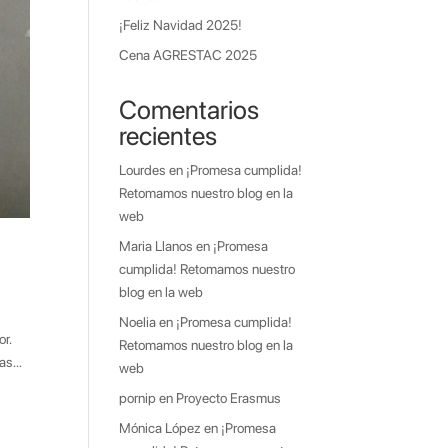
¡Feliz Navidad 2025!
Cena AGRESTAC 2025
Comentarios
recientes
Lourdes
en
¡Promesa cumplida!
Retomamos nuestro blog en la
web
Maria Llanos
en
¡Promesa
cumplida! Retomamos nuestro
blog en la web
Noelia
en
¡Promesa cumplida!
r.
Retomamos nuestro blog en la
s...
web
pornip
en
Proyecto Erasmus
Mónica López
en
¡Promesa